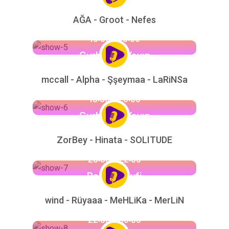
AĞA - Groot - Nefes
16:00 - 18:00
Gurbetfm Yayın
mccall - Alpha - Şşeymaa - LaRiNSa
18:00 - 20:00
Gurbetfm Yayın
ZorBey - Hinata - SOLITUDE
20:00 - 22:00
Radyo Keyfi
wind - Rüyaaa - MeHLiKa - MerLiN
22:00 - 00:00