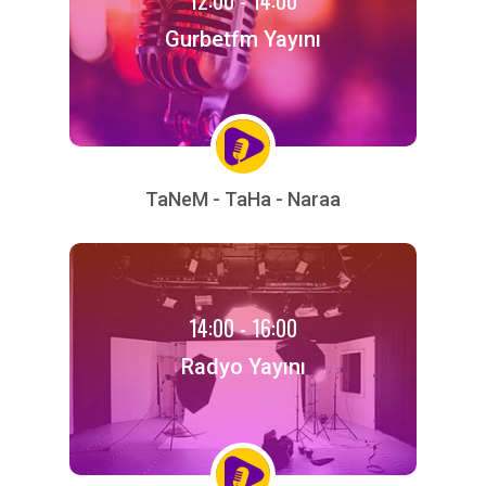
Gurbetfm Yayını
TaNeM - TaHa - Naraa
14:00 - 16:00
Radyo Yayını