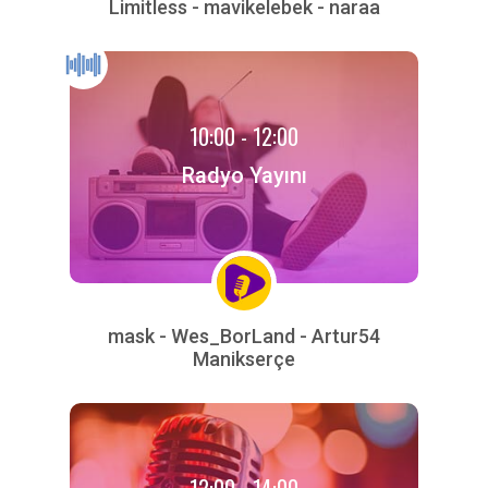
Limitless - mavikelebek - naraa
10:00 - 12:00
Radyo Yayını
mask - Wes_BorLand - Artur54
Manikserçe
12:00 - 14:00